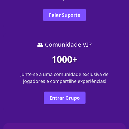
Falar Suporte
👥 Comunidade VIP
1000+
Junte-se a uma comunidade exclusiva de
jogadores e compartilhe experiências!
Entrar Grupo