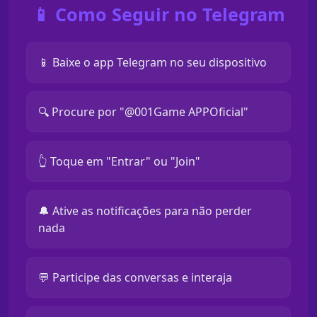
📱 Como Seguir no Telegram
📱 Baixe o app Telegram no seu dispositivo
🔍 Procure por "@001Game APPOficial"
👆 Toque em "Entrar" ou "Join"
🔔 Ative as notificações para não perder
nada
💬 Participe das conversas e interaja