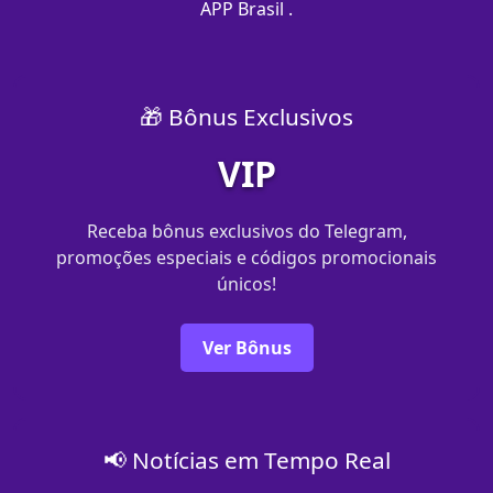
APP Brasil .
🎁 Bônus Exclusivos
VIP
Receba bônus exclusivos do Telegram,
promoções especiais e códigos promocionais
únicos!
Ver Bônus
📢 Notícias em Tempo Real