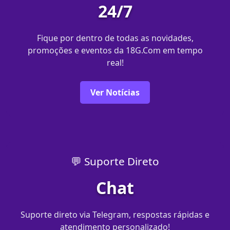
24/7
Fique por dentro de todas as novidades,
promoções e eventos da 18G.Com em tempo
real!
Ver Notícias
💬 Suporte Direto
Chat
Suporte direto via Telegram, respostas rápidas e
atendimento personalizado!