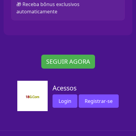
🎁 Receba bônus exclusivos
automaticamente
SEGUIR AGORA
Acessos
Login
Registrar-se