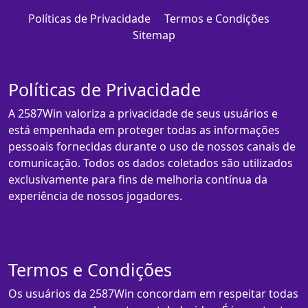
Políticas de Privacidade
Termos e Condições
Sitemap
Políticas de Privacidade
A 2587Win valoriza a privacidade de seus usuários e
está empenhada em proteger todas as informações
pessoais fornecidas durante o uso de nossos canais de
comunicação. Todos os dados coletados são utilizados
exclusivamente para fins de melhoria contínua da
experiência de nossos jogadores.
Termos e Condições
Os usuários da 2587Win concordam em respeitar todas