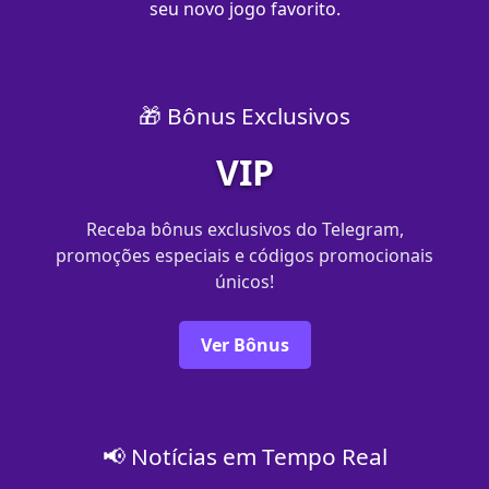
seu novo jogo favorito.
🎁 Bônus Exclusivos
VIP
Receba bônus exclusivos do Telegram,
promoções especiais e códigos promocionais
únicos!
Ver Bônus
📢 Notícias em Tempo Real