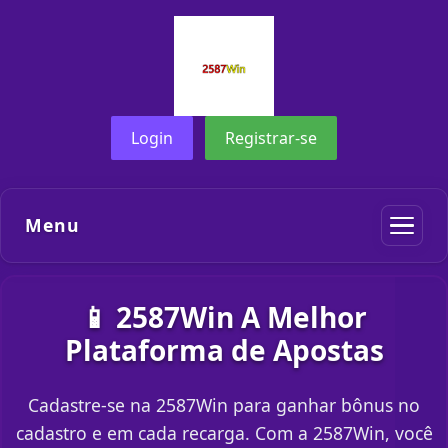
Login
Registrar-se
Menu
📱 2587Win A Melhor
Plataforma de Apostas
Cadastre-se na 2587Win para ganhar bônus no
cadastro e em cada recarga. Com a 2587Win, você