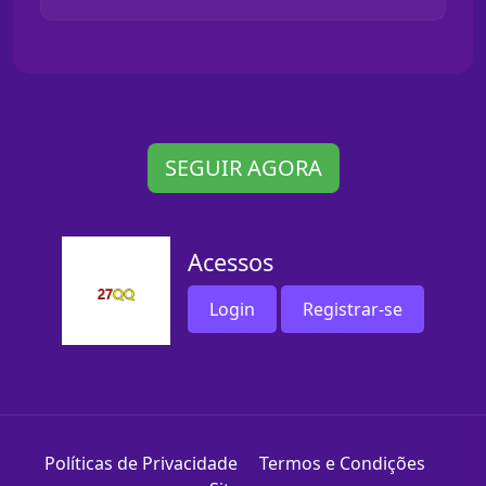
SEGUIR AGORA
Acessos
Login
Registrar-se
Políticas de Privacidade
Termos e Condições