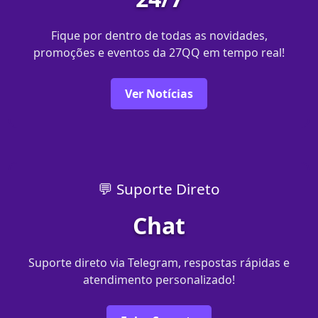
Fique por dentro de todas as novidades,
promoções e eventos da 27QQ em tempo real!
Ver Notícias
💬 Suporte Direto
Chat
Suporte direto via Telegram, respostas rápidas e
atendimento personalizado!