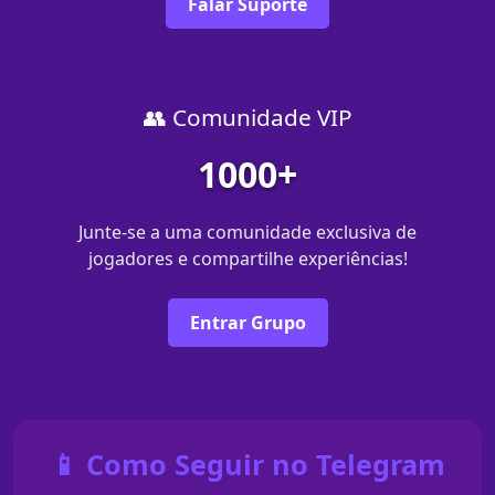
Falar Suporte
👥 Comunidade VIP
1000+
Junte-se a uma comunidade exclusiva de
jogadores e compartilhe experiências!
Entrar Grupo
📱 Como Seguir no Telegram