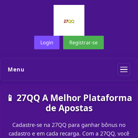
Login
Registrar-se
Menu
📱 27QQ A Melhor Plataforma
de Apostas
Cadastre-se na 27QQ para ganhar bônus no
cadastro e em cada recarga. Com a 27QQ, você