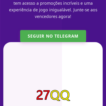
tem acesso a promoções incríveis e uma
experiência de jogo inigualável. Junte-se aos
vencedores agora!
SEGUIR NO TELEGRAM