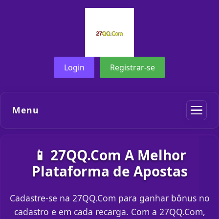
Login
Registrar-se
Menu
📱 27QQ.Com A Melhor
Plataforma de Apostas
Cadastre-se na 27QQ.Com para ganhar bônus no
cadastro e em cada recarga. Com a 27QQ.Com,