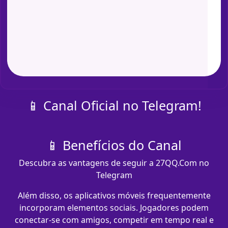
📱 Canal Oficial no Telegram!
📱 Benefícios do Canal
Descubra as vantagens de seguir a 27QQ.Com no
Telegram
Além disso, os aplicativos móveis frequentemente
incorporam elementos sociais. Jogadores podem
conectar-se com amigos, competir em tempo real e