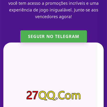
você tem acesso a promoções incríveis e uma
experiência de jogo inigualável. Junte-se aos
vencedores agora!
SEGUIR NO TELEGRAM