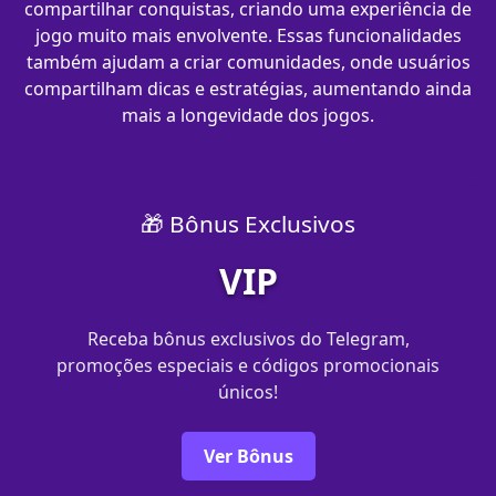
compartilhar conquistas, criando uma experiência de
jogo muito mais envolvente. Essas funcionalidades
também ajudam a criar comunidades, onde usuários
compartilham dicas e estratégias, aumentando ainda
mais a longevidade dos jogos.
🎁 Bônus Exclusivos
VIP
Receba bônus exclusivos do Telegram,
promoções especiais e códigos promocionais
únicos!
Ver Bônus