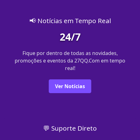
📢 Notícias em Tempo Real
24/7
Fique por dentro de todas as novidades,
promoções e eventos da 27QQ.Com em tempo
real!
Ver Notícias
💬 Suporte Direto