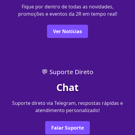
Fique por dentro de todas as novidades,
promoções e eventos da 2R em tempo real!
Ver Notícias
💬 Suporte Direto
Chat
Suporte direto via Telegram, respostas rápidas e
atendimento personalizado!
Falar Suporte