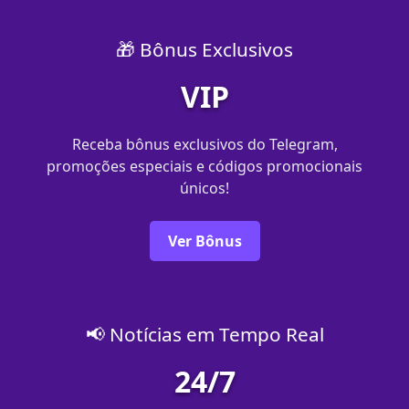
🎁 Bônus Exclusivos
VIP
Receba bônus exclusivos do Telegram,
promoções especiais e códigos promocionais
únicos!
Ver Bônus
📢 Notícias em Tempo Real
24/7