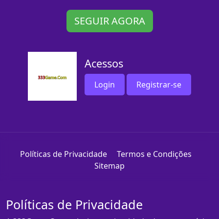
SEGUIR AGORA
Acessos
Login
Registrar-se
Políticas de Privacidade
Termos e Condições
Sitemap
Políticas de Privacidade