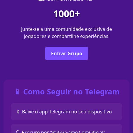
1000+
Junte-se a uma comunidade exclusiva de
jogadores e compartilhe experiências!
Entrar Grupo
📱 Como Seguir no Telegram
📱 Baixe o app Telegram no seu dispositivo
🔍 Procure por "@333Game.ComOficial"