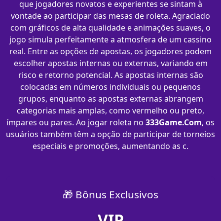
que jogadores novatos e experientes se sintam à
vontade ao participar das mesas de roleta. Agraciado
com gráficos de alta qualidade e animações suaves, o
jogo simula perfeitamente a atmosfera de um cassino
real. Entre as opções de apostas, os jogadores podem
escolher apostas internas ou externas, variando em
risco e retorno potencial. As apostas internas são
colocadas em números individuais ou pequenos
grupos, enquanto as apostas externas abrangem
categorias mais amplas, como vermelho ou preto,
ímpares ou pares. Ao jogar roleta no
333Game.Com
, os
usuários também têm a opção de participar de torneios
especiais e promoções, aumentando as c.
🎁 Bônus Exclusivos
VIP