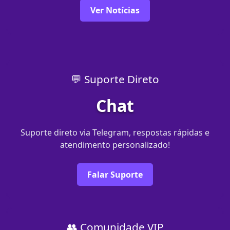
Ver Notícias
💬 Suporte Direto
Chat
Suporte direto via Telegram, respostas rápidas e
atendimento personalizado!
Falar Suporte
👥 Comunidade VIP