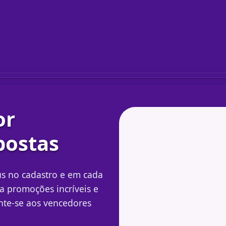
or
postas
s no cadastro e em cada
a promoções incríveis e
unte-se aos vencedores