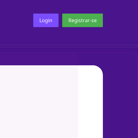
Login
Registrar-se