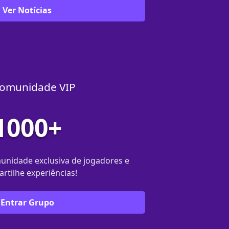
Ver Notícias
Comunidade VIP
1000+
unidade exclusiva de jogadores e
rtilhe experiências!
Entrar Grupo