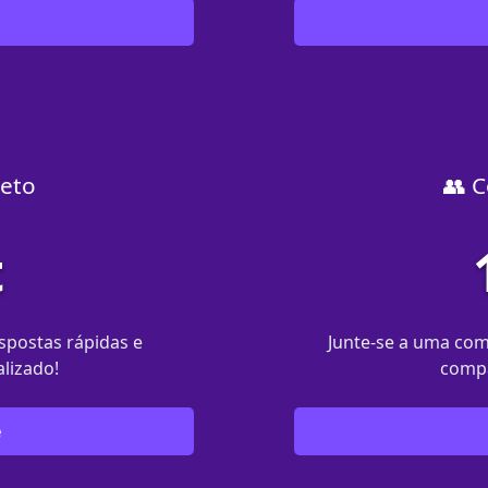
reto
👥 
t
espostas rápidas e
Junte-se a uma com
lizado!
compa
e