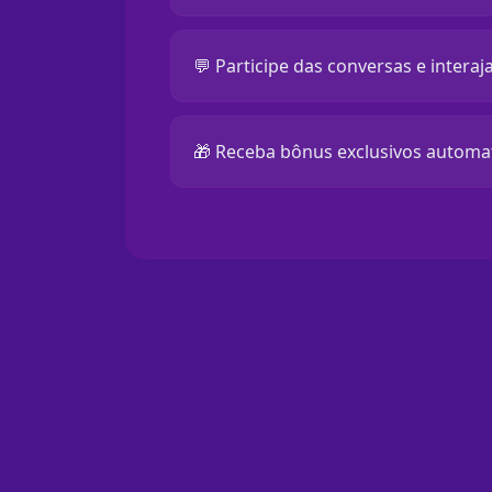
💬 Participe das conversas e interaj
🎁 Receba bônus exclusivos autom