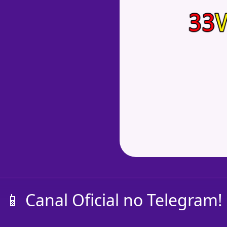
📱 Canal Oficial no Telegram!