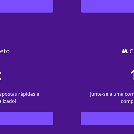
reto
👥 
t
espostas rápidas e
Junte-se a uma com
lizado!
compa
e