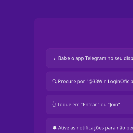
📱 Baixe o app Telegram no seu disp
🔍 Procure por "@33Win LoginOficia
👆 Toque em "Entrar" ou "Join"
🔔 Ative as notificações para não p