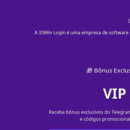
A 33Win Login é uma empresa de software q
🎁 Bônus Exclu
VIP
Receba bônus exclusivos do Telegra
e códigos promocionai