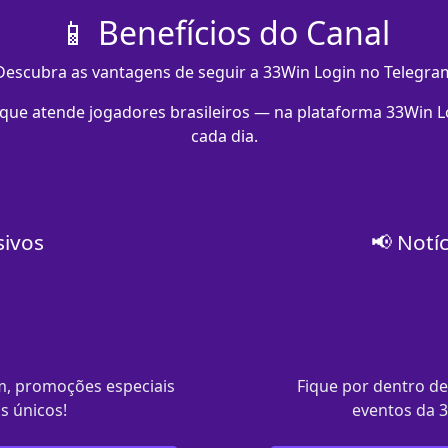
📱 Benefícios do Canal
Descubra as vantagens de seguir a 33Win Login no Telegra
ue atende jogadores brasileiros — na plataforma 33Win Lo
cada dia.
sivos
📢 Notí
m, promoções especiais
Fique por dentro d
s únicos!
eventos da 