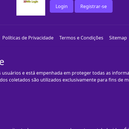
Login
Registrar-se
Políticas de Privacidade
Termos e Condições
Sitemap
de
us usuários e está empenhada em proteger todas as inform
os coletados são utilizados exclusivamente para fins de m