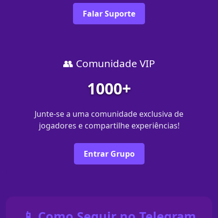
Falar Suporte
👥 Comunidade VIP
1000+
Junte-se a uma comunidade exclusiva de
jogadores e compartilhe experiências!
Entrar Grupo
📱 Como Seguir no Telegram