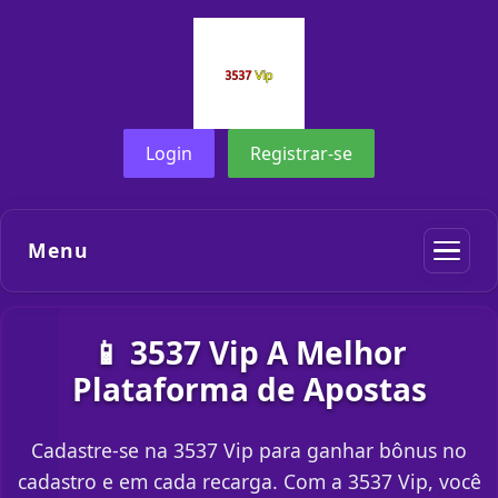
Login
Registrar-se
Menu
📱 3537 Vip A Melhor
Plataforma de Apostas
Cadastre-se na 3537 Vip para ganhar bônus no
cadastro e em cada recarga. Com a 3537 Vip, você