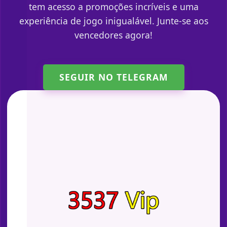
tem acesso a promoções incríveis e uma
experiência de jogo inigualável. Junte-se aos
vencedores agora!
SEGUIR NO TELEGRAM