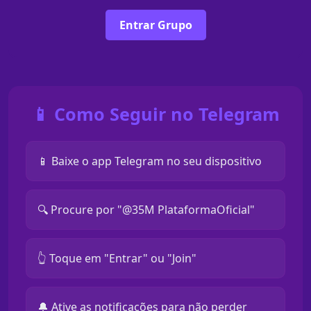
Entrar Grupo
📱 Como Seguir no Telegram
📱 Baixe o app Telegram no seu dispositivo
🔍 Procure por "@35M PlataformaOficial"
👆 Toque em "Entrar" ou "Join"
🔔 Ative as notificações para não perder