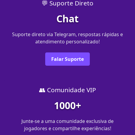
💬 Suporte Direto
Chat
Suporte direto via Telegram, respostas rápidas e
atendimento personalizado!
Falar Suporte
👥 Comunidade VIP
1000+
Junte-se a uma comunidade exclusiva de
jogadores e compartilhe experiências!