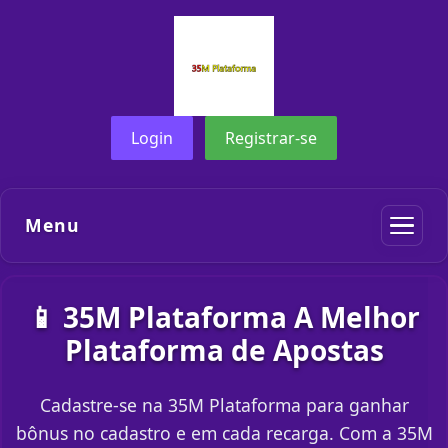
Login
Registrar-se
Menu
📱 35M Plataforma A Melhor
Plataforma de Apostas
Cadastre-se na 35M Plataforma para ganhar
bônus no cadastro e em cada recarga. Com a 35M