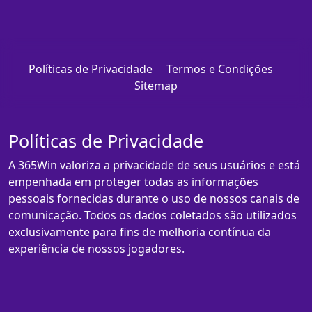
Políticas de Privacidade
Termos e Condições
Sitemap
Políticas de Privacidade
A 365Win valoriza a privacidade de seus usuários e está
empenhada em proteger todas as informações
pessoais fornecidas durante o uso de nossos canais de
comunicação. Todos os dados coletados são utilizados
exclusivamente para fins de melhoria contínua da
experiência de nossos jogadores.