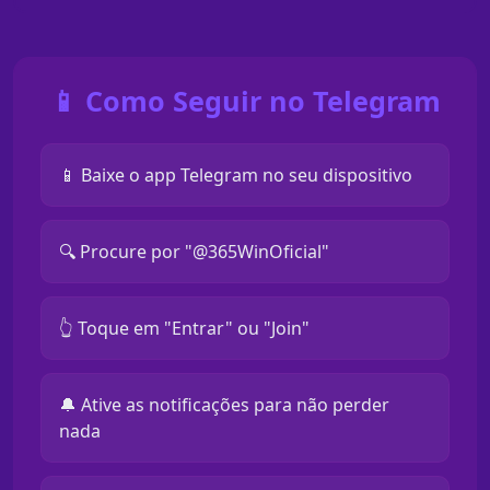
📱 Como Seguir no Telegram
📱 Baixe o app Telegram no seu dispositivo
🔍 Procure por "@365WinOficial"
👆 Toque em "Entrar" ou "Join"
🔔 Ative as notificações para não perder
nada