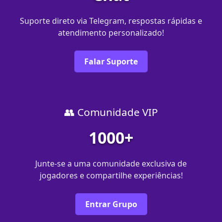
Suporte direto via Telegram, respostas rápidas e
atendimento personalizado!
Falar Suporte
👥 Comunidade VIP
1000+
Junte-se a uma comunidade exclusiva de
jogadores e compartilhe experiências!
Entrar Grupo