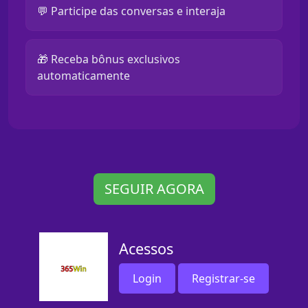
💬 Participe das conversas e interaja
🎁 Receba bônus exclusivos
automaticamente
SEGUIR AGORA
Acessos
Login
Registrar-se