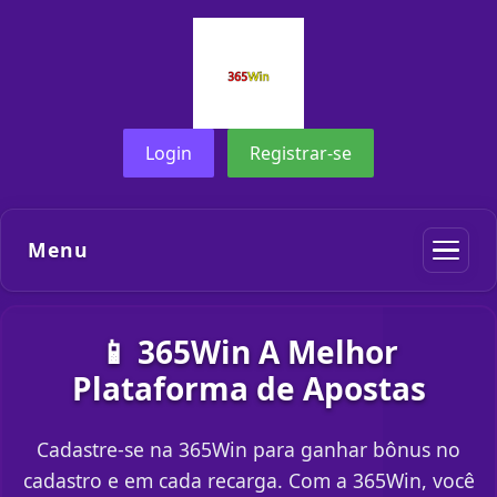
Login
Registrar-se
Menu
📱 365Win A Melhor
Plataforma de Apostas
Cadastre-se na 365Win para ganhar bônus no
cadastro e em cada recarga. Com a 365Win, você