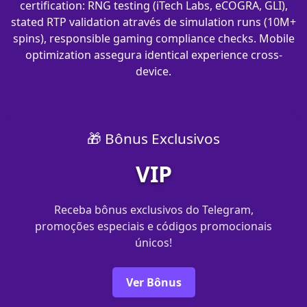
certification: RNG testing (iTech Labs, eCOGRA, GLI),
stated RTP validation através de simulation runs (10M+
spins), responsible gaming compliance checks. Mobile
optimization assegura identical experience cross-
device.
🎁 Bônus Exclusivos
VIP
Receba bônus exclusivos do Telegram,
promoções especiais e códigos promocionais
únicos!
Ver Bônus