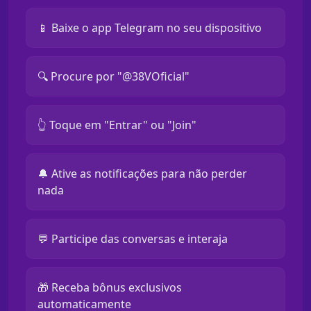
📱 Baixe o app Telegram no seu dispositivo
🔍 Procure por "@38VOficial"
👆 Toque em "Entrar" ou "Join"
🔔 Ative as notificações para não perder
nada
💬 Participe das conversas e interaja
🎁 Receba bônus exclusivos
automaticamente