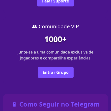
Falar Suporte
👥 Comunidade VIP
1000+
Junte-se a uma comunidade exclusiva de
jogadores e compartilhe experiências!
Entrar Grupo
📱 Como Seguir no Telegram