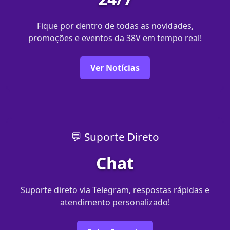
Fique por dentro de todas as novidades,
promoções e eventos da 38V em tempo real!
Ver Notícias
💬 Suporte Direto
Chat
Suporte direto via Telegram, respostas rápidas e
atendimento personalizado!