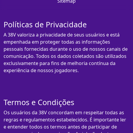
Sitemap
Políticas de Privacidade
A 38V valoriza a privacidade de seus usuários e está
empenhada em proteger todas as informações
pessoais fornecidas durante o uso de nossos canais de
comunicação. Todos os dados coletados são utilizados
exclusivamente para fins de melhoria contínua da
experiência de nossos jogadores.
Termos e Condições
Os usuários da 38V concordam em respeitar todas as
regras e regulamentos estabelecidos. É importante ler
e entender todos os termos antes de participar de