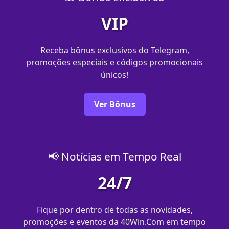
VIP
Receba bônus exclusivos do Telegram,
promoções especiais e códigos promocionais
únicos!
Ver Bônus
📢 Notícias em Tempo Real
24/7
Fique por dentro de todas as novidades,
promoções e eventos da 40Win.Com em tempo