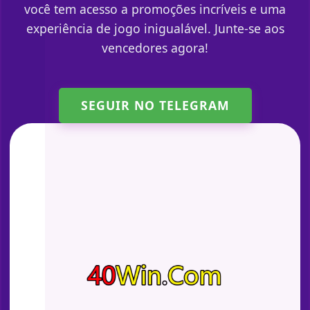
você tem acesso a promoções incríveis e uma
experiência de jogo inigualável. Junte-se aos
vencedores agora!
SEGUIR NO TELEGRAM