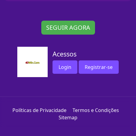
SEGUIR AGORA
Acessos
Login
Registrar-se
Políticas de Privacidade
Termos e Condições
Sitemap