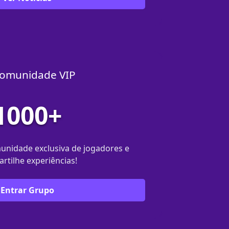
Comunidade VIP
1000+
unidade exclusiva de jogadores e
rtilhe experiências!
Entrar Grupo