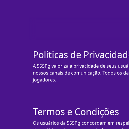
Políticas de Privacida
A 555Pg valoriza a privacidade de seus usu
nossos canais de comunicação. Todos os dad
jogadores.
Termos e Condições
Os usuários da 555Pg concordam em respeita