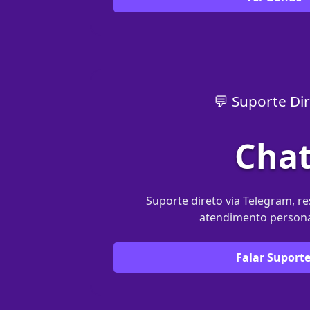
💬 Suporte Di
Cha
Suporte direto via Telegram, r
atendimento persona
Falar Suport