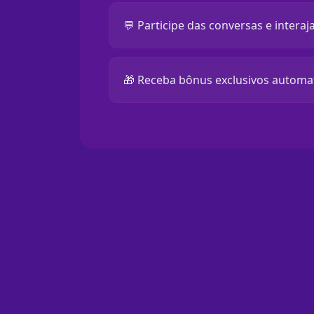
💬 Participe das conversas e interaj
🎁 Receba bônus exclusivos autom