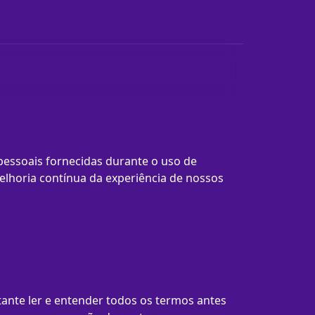
pessoais fornecidas durante o uso de
elhoria contínua da experiência de nossos
ante ler e entender todos os termos antes