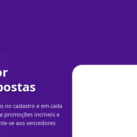
or
postas
s no cadastro e em cada
a promoções incríveis e
unte-se aos vencedores