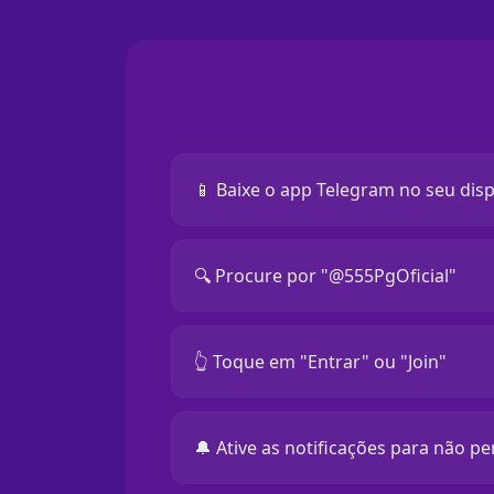
📱 Baixe o app Telegram no seu disp
🔍 Procure por "@555PgOficial"
👆 Toque em "Entrar" ou "Join"
🔔 Ative as notificações para não p