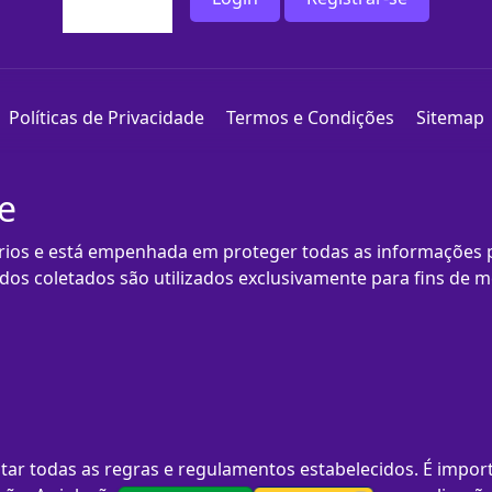
Políticas de Privacidade
Termos e Condições
Sitemap
de
ários e está empenhada em proteger todas as informações 
os coletados são utilizados exclusivamente para fins de m
r todas as regras e regulamentos estabelecidos. É import