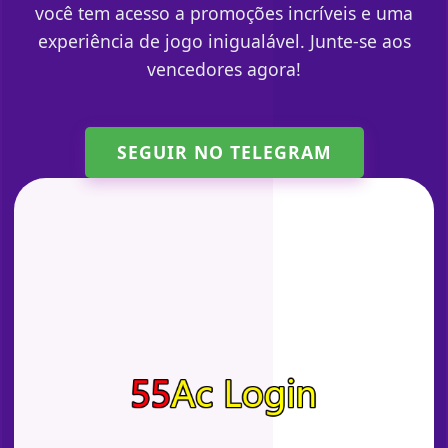
você tem acesso a promoções incríveis e uma
experiência de jogo inigualável. Junte-se aos
vencedores agora!
SEGUIR NO TELEGRAM