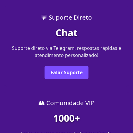
💬 Suporte Direto
Chat
Suporte direto via Telegram, respostas rápidas e
atendimento personalizado!
Falar Suporte
👥 Comunidade VIP
1000+