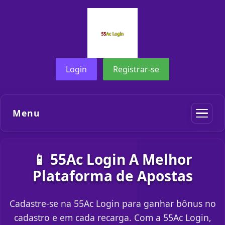
Login
Registrar-se
Menu
📱 55Ac Login A Melhor
Plataforma de Apostas
Cadastre-se na 55Ac Login para ganhar bônus no
cadastro e em cada recarga. Com a 55Ac Login,