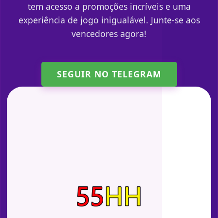
tem acesso a promoções incríveis e uma
experiência de jogo inigualável. Junte-se aos
vencedores agora!
SEGUIR NO TELEGRAM