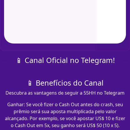
📱 Canal Oficial no Telegram!
📱 Benefícios do Canal
Descubra as vantagens de seguir a 55HH no Telegram
Ganhar: Se você fizer o Cash Out antes do crash, seu
prêmio será sua aposta multiplicada pelo valor
alcançado. Por exemplo, se você apostar US$ 10 e fizer
o Cash Out em 5x, seu ganho será US$ 50 (10 x 5).