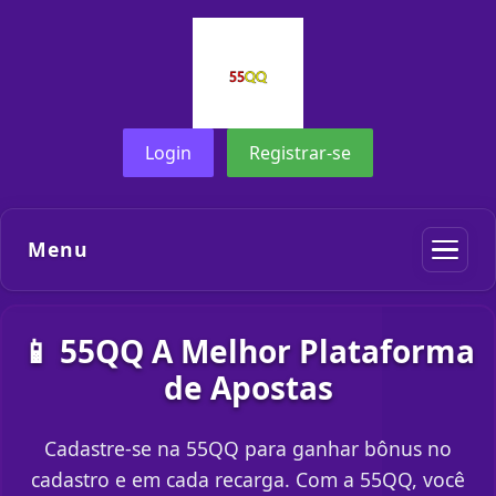
Login
Registrar-se
Menu
📱 55QQ A Melhor Plataforma
de Apostas
Cadastre-se na 55QQ para ganhar bônus no
cadastro e em cada recarga. Com a 55QQ, você