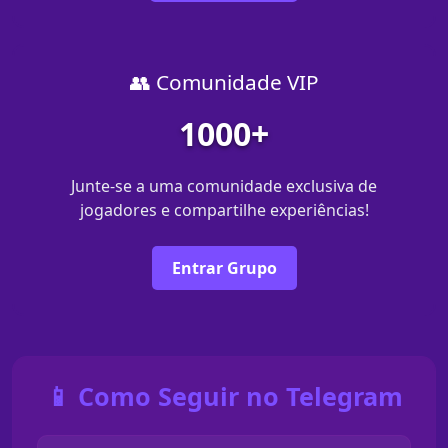
👥 Comunidade VIP
1000+
Junte-se a uma comunidade exclusiva de
jogadores e compartilhe experiências!
Entrar Grupo
📱 Como Seguir no Telegram