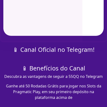
📱 Canal Oficial no Telegram!
📱 Benefícios do Canal
Descubra as vantagens de seguir a 55QQ no Telegram
Ganhe até 50 Rodadas Grátis para jogar nos Slots da
Pragmatic Play, em seu primeiro depósito na
plataforma acima de