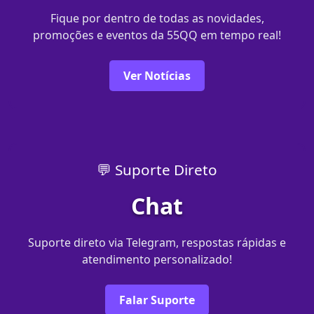
Fique por dentro de todas as novidades,
promoções e eventos da 55QQ em tempo real!
Ver Notícias
💬 Suporte Direto
Chat
Suporte direto via Telegram, respostas rápidas e
atendimento personalizado!
Falar Suporte