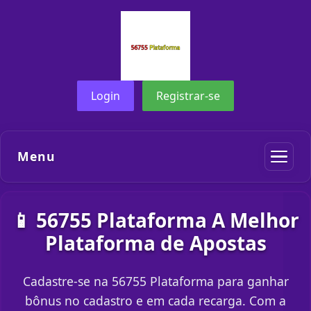
Login
Registrar-se
Menu
📱 56755 Plataforma A Melhor
Plataforma de Apostas
Cadastre-se na 56755 Plataforma para ganhar
bônus no cadastro e em cada recarga. Com a