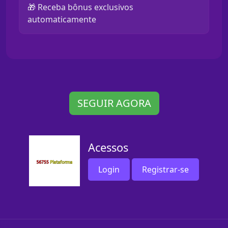
🎁 Receba bônus exclusivos
automaticamente
SEGUIR AGORA
Acessos
Login
Registrar-se