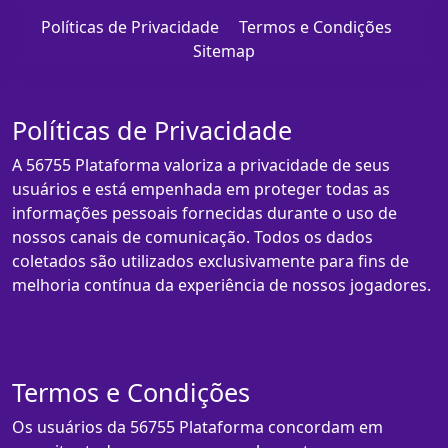
Políticas de Privacidade
Termos e Condições
Sitemap
Políticas de Privacidade
A 56755 Plataforma valoriza a privacidade de seus
usuários e está empenhada em proteger todas as
informações pessoais fornecidas durante o uso de
nossos canais de comunicação. Todos os dados
coletados são utilizados exclusivamente para fins de
melhoria contínua da experiência de nossos jogadores.
Termos e Condições
Os usuários da 56755 Plataforma concordam em