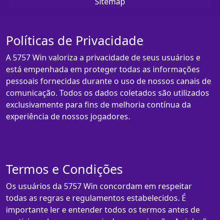
Sitemap
Políticas de Privacidade
A 5757 Win valoriza a privacidade de seus usuários e
está empenhada em proteger todas as informações
pessoais fornecidas durante o uso de nossos canais de
comunicação. Todos os dados coletados são utilizados
exclusivamente para fins de melhoria contínua da
experiência de nossos jogadores.
Termos e Condições
Os usuários da 5757 Win concordam em respeitar
todas as regras e regulamentos estabelecidos. É
importante ler e entender todos os termos antes de