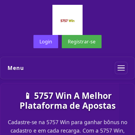
Login
Registrar-se
Menu
📱 5757 Win A Melhor
Plataforma de Apostas
Cadastre-se na 5757 Win para ganhar bônus no
cadastro e em cada recarga. Com a 5757 Win,