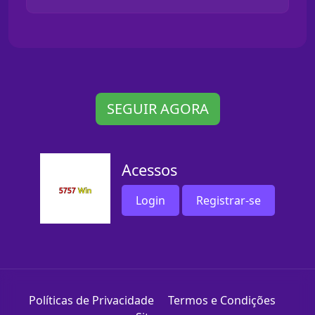
SEGUIR AGORA
Acessos
Login
Registrar-se
Políticas de Privacidade
Termos e Condições