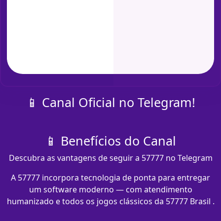
📱 Canal Oficial no Telegram!
📱 Benefícios do Canal
Descubra as vantagens de seguir a 57777 no Telegram
A 57777 incorpora tecnologia de ponta para entregar
um software moderno — com atendimento
humanizado e todos os jogos clássicos da 57777 Brasil .