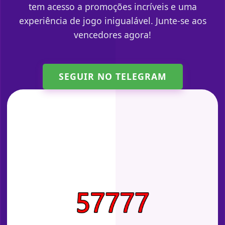
tem acesso a promoções incríveis e uma
experiência de jogo inigualável. Junte-se aos
vencedores agora!
SEGUIR NO TELEGRAM