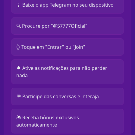
📱 Baixe o app Telegram no seu dispositivo
🔍 Procure por "@57777Oficial"
👆 Toque em "Entrar" ou "Join"
🔔 Ative as notificações para não perder
nada
💬 Participe das conversas e interaja
🎁 Receba bônus exclusivos
automaticamente