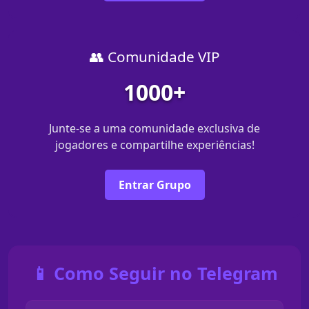
👥 Comunidade VIP
1000+
Junte-se a uma comunidade exclusiva de
jogadores e compartilhe experiências!
Entrar Grupo
📱 Como Seguir no Telegram