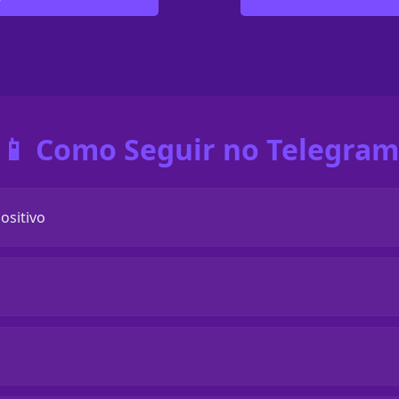
📱 Como Seguir no Telegram
ositivo