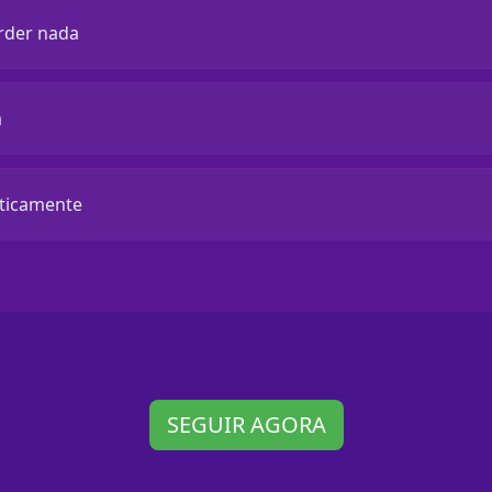
erder nada
a
aticamente
SEGUIR AGORA