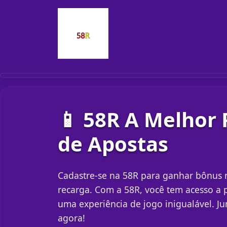
📱 58R A Melhor
de Apostas
Cadastre-se na 58R para ganhar bônus 
recarga. Com a 58R, você tem acesso a 
uma experiência de jogo inigualável. J
agora!