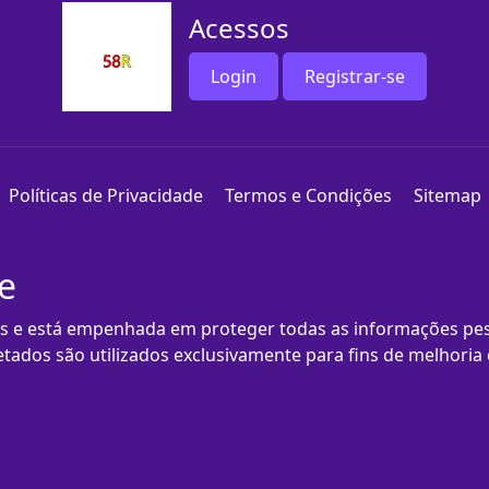
Acessos
Login
Registrar-se
Políticas de Privacidade
Termos e Condições
Sitemap
de
ios e está empenhada em proteger todas as informações pe
tados são utilizados exclusivamente para fins de melhoria