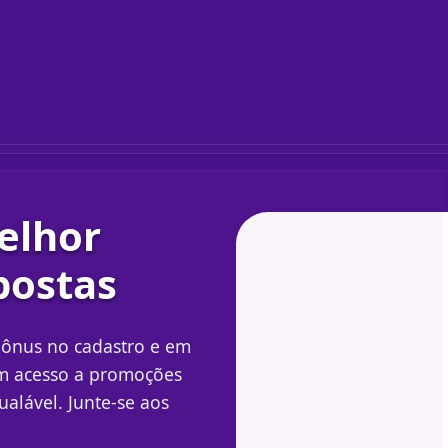
elhor
postas
bônus no cadastro e em
em acesso a promoções
ualável. Junte-se aos