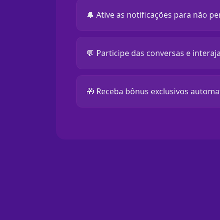
🔔 Ative as notificações para não p
💬 Participe das conversas e interaj
🎁 Receba bônus exclusivos autom