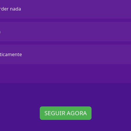
erder nada
a
aticamente
SEGUIR AGORA