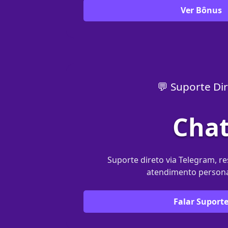
Ver Bônus
💬 Suporte Di
Cha
Suporte direto via Telegram, r
atendimento persona
Falar Suport