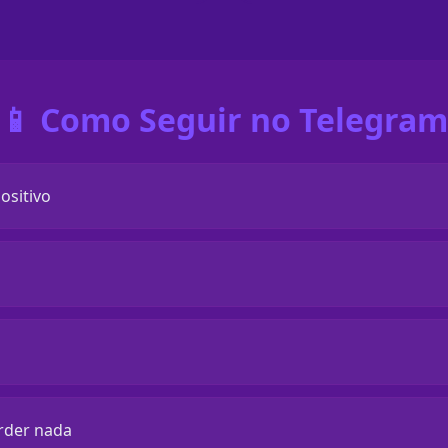
📱 Como Seguir no Telegram
ositivo
erder nada