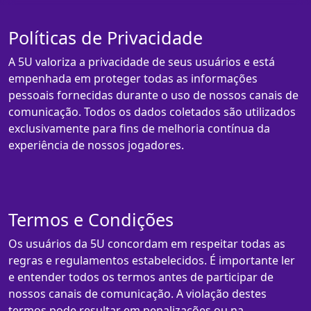
Políticas de Privacidade
A 5U valoriza a privacidade de seus usuários e está
empenhada em proteger todas as informações
pessoais fornecidas durante o uso de nossos canais de
comunicação. Todos os dados coletados são utilizados
exclusivamente para fins de melhoria contínua da
experiência de nossos jogadores.
Termos e Condições
Os usuários da 5U concordam em respeitar todas as
regras e regulamentos estabelecidos. É importante ler
e entender todos os termos antes de participar de
nossos canais de comunicação. A violação destes
termos pode resultar em penalizações ou na