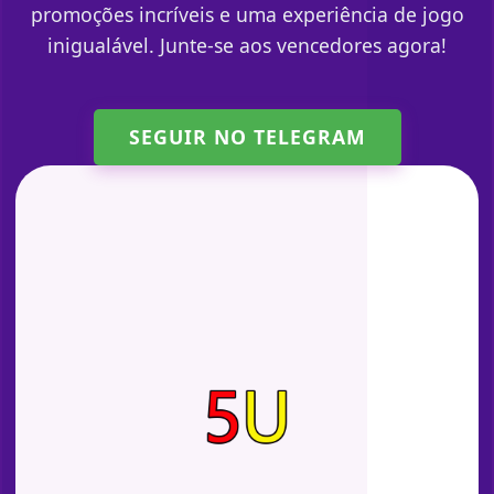
promoções incríveis e uma experiência de jogo
inigualável. Junte-se aos vencedores agora!
SEGUIR NO TELEGRAM