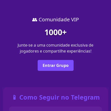
👥 Comunidade VIP
1000+
Junte-se a uma comunidade exclusiva de
jogadores e compartilhe experiências!
Entrar Grupo
📱 Como Seguir no Telegram