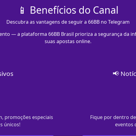
📱 Benefícios do Canal
Descubra as vantagens de seguir a 66BB no Telegram
ento — a plataforma 66BB Brasil prioriza a segurança da i
suas apostas online.
sivos
📢 Notí
m, promoções especiais
Fique por dentro d
s únicos!
eventos 