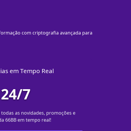
nformação com criptografia avançada para
cias em Tempo Real
24/7
e todas as novidades, promoções e
da 66BB em tempo real!