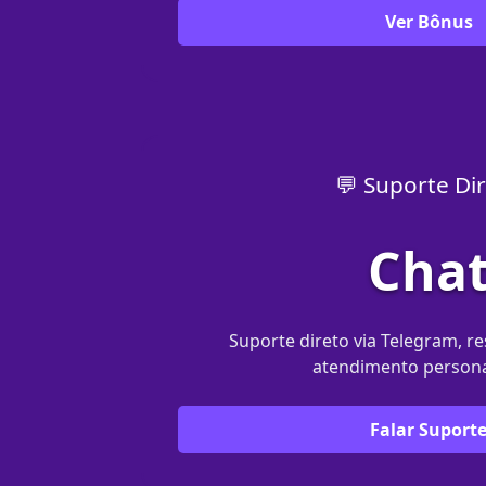
Ver Bônus
💬 Suporte Di
Cha
Suporte direto via Telegram, r
atendimento persona
Falar Suport