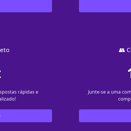
reto
👥 
t
espostas rápidas e
Junte-se a uma com
lizado!
compa
e