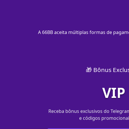
A 66BB aceita múltiplas formas de pagam
🎁 Bônus Exclu
VIP
Receba bônus exclusivos do Telegra
e códigos promocionai