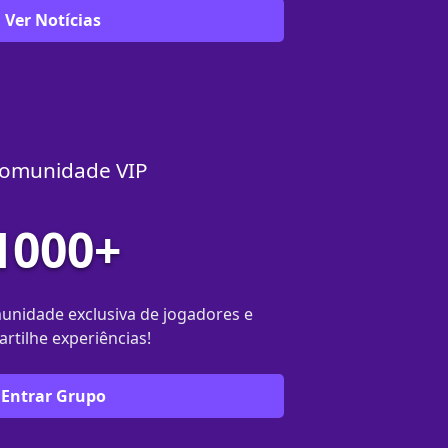
Ver Notícias
Comunidade VIP
1000+
unidade exclusiva de jogadores e
rtilhe experiências!
Entrar Grupo