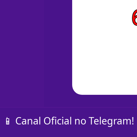
📱 Canal Oficial no Telegram!