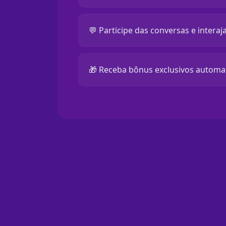
💬 Participe das conversas e interaj
🎁 Receba bônus exclusivos autom