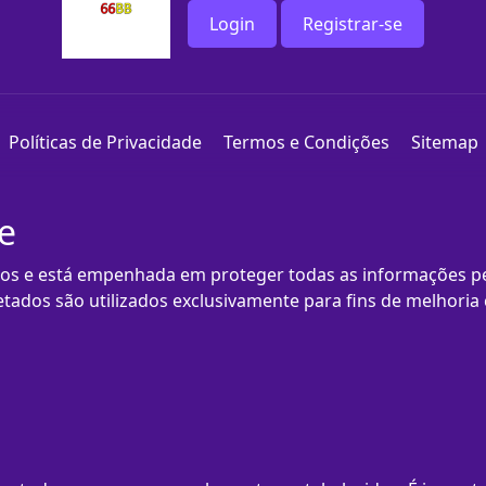
Login
Registrar-se
Políticas de Privacidade
Termos e Condições
Sitemap
de
rios e está empenhada em proteger todas as informações p
tados são utilizados exclusivamente para fins de melhoria