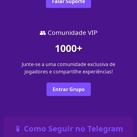
Falar Suporte
👥 Comunidade VIP
1000+
Junte-se a uma comunidade exclusiva de
jogadores e compartilhe experiências!
Entrar Grupo
📱 Como Seguir no Telegram