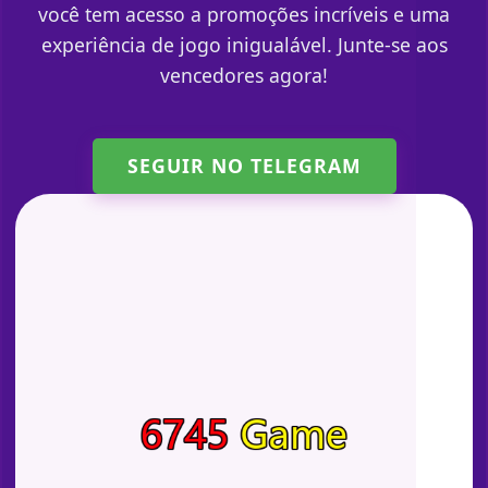
você tem acesso a promoções incríveis e uma
experiência de jogo inigualável. Junte-se aos
vencedores agora!
SEGUIR NO TELEGRAM