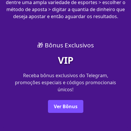
dentre uma ampla variedade de esportes > escolher o
método de aposta > digitar a quantia de dinheiro que
deseja apostar e então aguardar os resultados.
🎁 Bônus Exclusivos
VIP
Receba bônus exclusivos do Telegram,
promoções especiais e códigos promocionais
únicos!
Ver Bônus