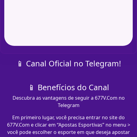
📱 Canal Oficial no Telegram!
📱 Benefícios do Canal
Descubra as vantagens de seguir a 677V.Com no
Telegram
Em primeiro lugar, você precisa entrar no site do
677V.Com e clicar em “Apostas Esportivas” no menu >
você pode escolher o esporte em que deseja apostar