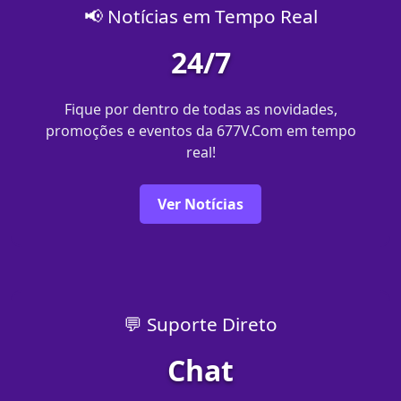
📢 Notícias em Tempo Real
24/7
Fique por dentro de todas as novidades,
promoções e eventos da 677V.Com em tempo
real!
Ver Notícias
💬 Suporte Direto
Chat