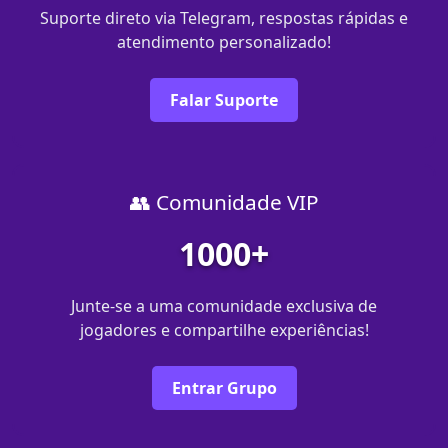
Suporte direto via Telegram, respostas rápidas e
atendimento personalizado!
Falar Suporte
👥 Comunidade VIP
1000+
Junte-se a uma comunidade exclusiva de
jogadores e compartilhe experiências!
Entrar Grupo