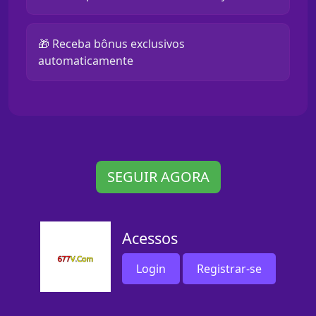
🎁 Receba bônus exclusivos
automaticamente
SEGUIR AGORA
Acessos
Login
Registrar-se