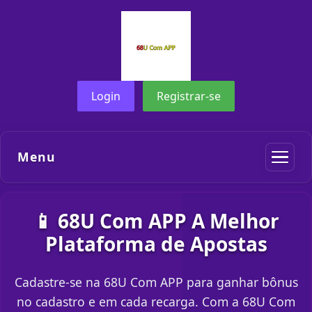
Login
Registrar-se
Menu
📱 68U Com APP A Melhor
Plataforma de Apostas
Cadastre-se na 68U Com APP para ganhar bônus
no cadastro e em cada recarga. Com a 68U Com