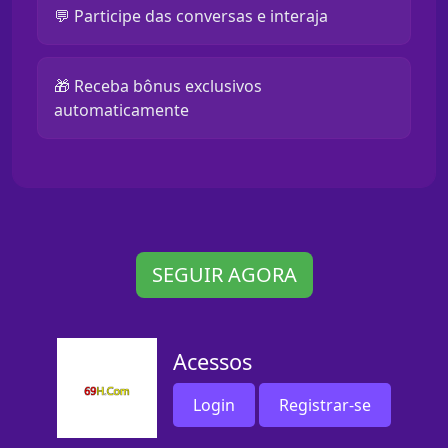
💬 Participe das conversas e interaja
🎁 Receba bônus exclusivos
automaticamente
SEGUIR AGORA
Acessos
Login
Registrar-se