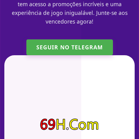
tem acesso a promoções incríveis e uma
experiência de jogo inigualável. Junte-se aos
vencedores agora!
SEGUIR NO TELEGRAM