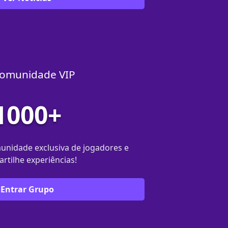
Comunidade VIP
1000+
unidade exclusiva de jogadores e
rtilhe experiências!
Entrar Grupo