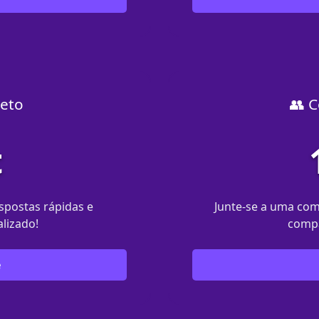
reto
👥 
t
espostas rápidas e
Junte-se a uma com
lizado!
compa
e