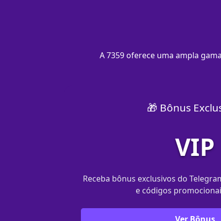
A 7359 oferece uma ampla gama d
🎁 Bônus Exclu
VIP
Receba bônus exclusivos do Telegra
e códigos promocionai
Ver Bônus