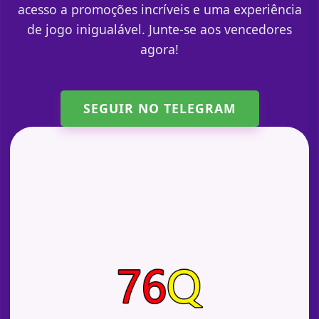
acesso a promoções incríveis e uma experiência
de jogo inigualável. Junte-se aos vencedores
agora!
SEGUIR NO TELEGRAM