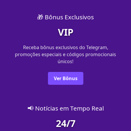
🎁 Bônus Exclusivos
VIP
Receba bônus exclusivos do Telegram,
promoções especiais e códigos promocionais
únicos!
Ver Bônus
📢 Notícias em Tempo Real
24/7