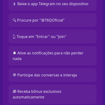
📱 Baixe o app Telegram no seu dispositivo
🔍 Procure por "@76QOficial"
👆 Toque em "Entrar" ou "Join"
🔔 Ative as notificações para não perder
nada
💬 Participe das conversas e interaja
🎁 Receba bônus exclusivos
automaticamente