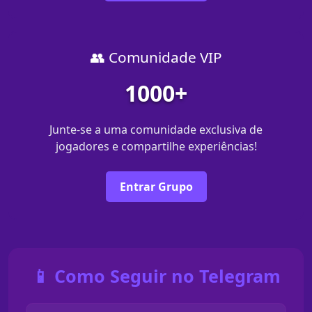
👥 Comunidade VIP
1000+
Junte-se a uma comunidade exclusiva de
jogadores e compartilhe experiências!
Entrar Grupo
📱 Como Seguir no Telegram