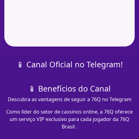
📱 Canal Oficial no Telegram!
📱 Benefícios do Canal
Descubra as vantagens de seguir a 76Q no Telegram
Como líder do setor de cassinos online, a 76Q oferece
um serviço VIP exclusivo para cada jogador da 76Q
Brasil .