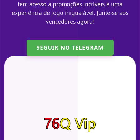
tem acesso a promoções incríveis e uma
experiência de jogo inigualável. Junte-se aos
vencedores agora!
SEGUIR NO TELEGRAM