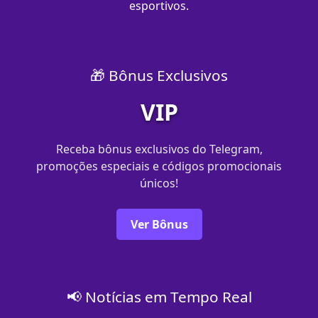
esportivos.
🎁 Bônus Exclusivos
VIP
Receba bônus exclusivos do Telegram,
promoções especiais e códigos promocionais
únicos!
Ver Bônus
📢 Notícias em Tempo Real