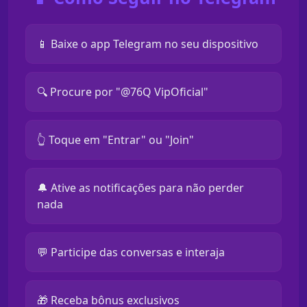
📱 Baixe o app Telegram no seu dispositivo
🔍 Procure por "@76Q VipOficial"
👆 Toque em "Entrar" ou "Join"
🔔 Ative as notificações para não perder
nada
💬 Participe das conversas e interaja
🎁 Receba bônus exclusivos