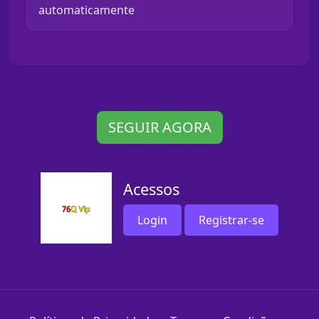
automaticamente
SEGUIR AGORA
Acessos
Login
Registrar-se