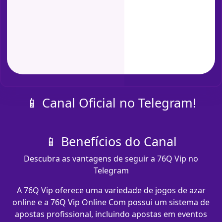
📱 Canal Oficial no Telegram!
📱 Benefícios do Canal
Descubra as vantagens de seguir a 76Q Vip no
Telegram
A 76Q Vip oferece uma variedade de jogos de azar
online e a 76Q Vip Online Com possui um sistema de
apostas profissional, incluindo apostas em eventos