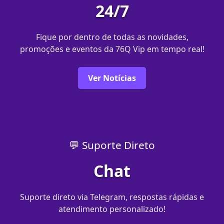
24/7
Fique por dentro de todas as novidades,
promoções e eventos da 76Q Vip em tempo real!
Ver Notícias
💬 Suporte Direto
Chat
Suporte direto via Telegram, respostas rápidas e
atendimento personalizado!