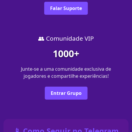
Falar Suporte
👥 Comunidade VIP
1000+
Junte-se a uma comunidade exclusiva de
jogadores e compartilhe experiências!
Entrar Grupo
📱 Como Seguir no Telegram