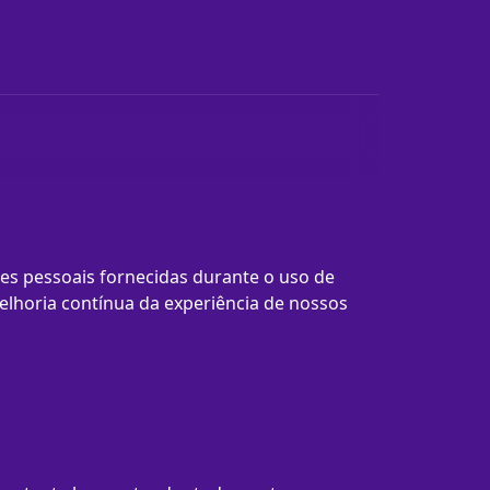
es pessoais fornecidas durante o uso de
elhoria contínua da experiência de nossos