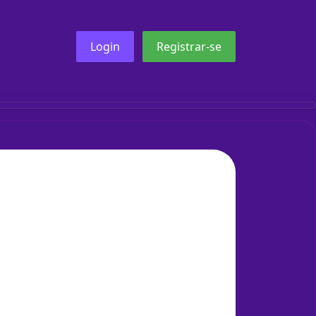
Login
Registrar-se