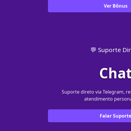
Ver Bônus
💬 Suporte Di
Cha
Suporte direto via Telegram, r
atendimento persona
Falar Suport