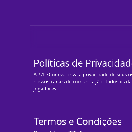
Políticas de Privacida
A 77Fe.Com valoriza a privacidade de seus 
nossos canais de comunicação. Todos os dad
jogadores.
Termos e Condições