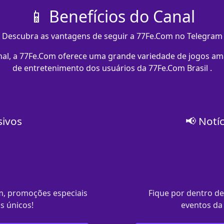
📱 Benefícios do Canal
Descubra as vantagens de seguir a 77Fe.Com no Telegram
al, a 77Fe.Com oferece uma grande variedade de jogos ama
de entretenimento dos usuários da 77Fe.Com Brasil .
sivos
📢 Notí
m, promoções especiais
Fique por dentro d
s únicos!
eventos da