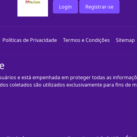
Login
Registrar-se
Políticas de Privacidade
Termos e Condições
Sitemap
de
usuários e está empenhada em proteger todas as informaçõ
os coletados são utilizados exclusivamente para fins de m