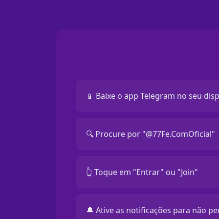
📱 Baixe o app Telegram no seu disp
🔍 Procure por "@77Fe.ComOficial"
👆 Toque em "Entrar" ou "Join"
🔔 Ative as notificações para não p