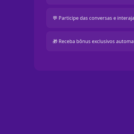
💬 Participe das conversas e interaj
🎁 Receba bônus exclusivos autom