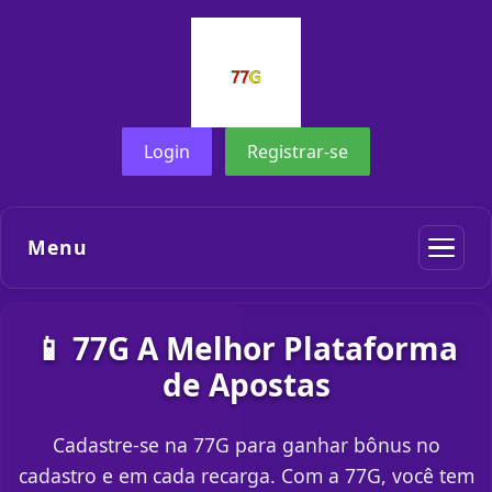
Login
Registrar-se
Menu
📱 77G A Melhor Plataforma
de Apostas
Cadastre-se na 77G para ganhar bônus no
cadastro e em cada recarga. Com a 77G, você tem