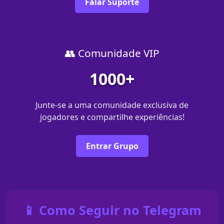
Falar Suporte
👥 Comunidade VIP
1000+
Junte-se a uma comunidade exclusiva de
jogadores e compartilhe experiências!
Entrar Grupo
📱 Como Seguir no Telegram