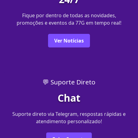
Fique por dentro de todas as novidades,
promoções e eventos da 77G em tempo real!
Ver Notícias
💬 Suporte Direto
Chat
Suporte direto via Telegram, respostas rápidas e
atendimento personalizado!