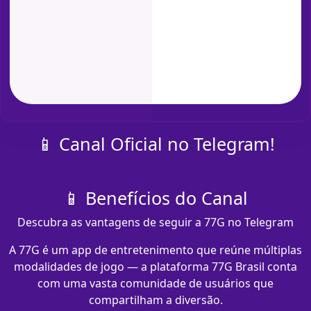
📱 Canal Oficial no Telegram!
📱 Benefícios do Canal
Descubra as vantagens de seguir a 77G no Telegram
A 77G é um app de entretenimento que reúne múltiplas
modalidades de jogo — a plataforma 77G Brasil conta
com uma vasta comunidade de usuários que
compartilham a diversão.