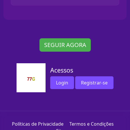
SEGUIR AGORA
Acessos
Login
Registrar-se
Políticas de Privacidade
Termos e Condições