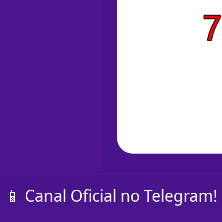
📱 Canal Oficial no Telegram!