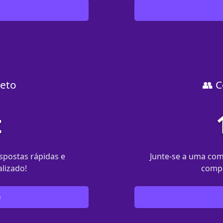
reto
👥 
t
espostas rápidas e
Junte-se a uma com
lizado!
compa
e