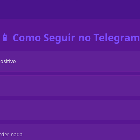
📱 Como Seguir no Telegram
ositivo
erder nada