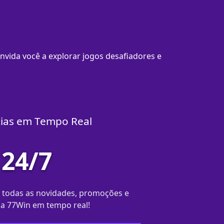
nvida você a explorar jogos desafiadores e
cias em Tempo Real
24/7
e todas as novidades, promoções e
a 77Win em tempo real!