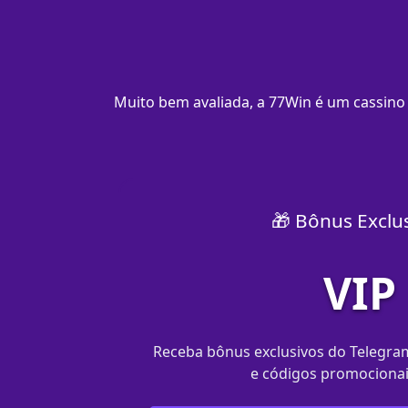
Muito bem avaliada, a 77Win é um cassino 
🎁 Bônus Exclu
VIP
Receba bônus exclusivos do Telegra
e códigos promocionai