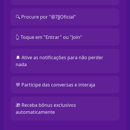
🔍 Procure por "@7JJOficial"
👆 Toque em "Entrar" ou "Join"
🔔 Ative as notificações para não perder
nada
💬 Participe das conversas e interaja
🎁 Receba bônus exclusivos
automaticamente