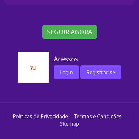
SEGUIR AGORA
Acessos
Login
Registrar-se
Políticas de Privacidade
Termos e Condições
Sitemap