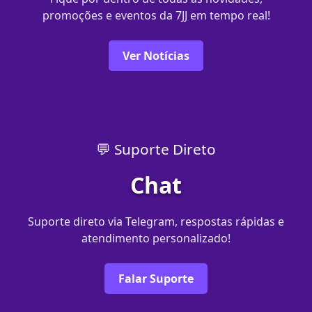
promoções e eventos da 7JJ em tempo real!
Ver Notícias
💬 Suporte Direto
Chat
Suporte direto via Telegram, respostas rápidas e
atendimento personalizado!
Falar Suporte