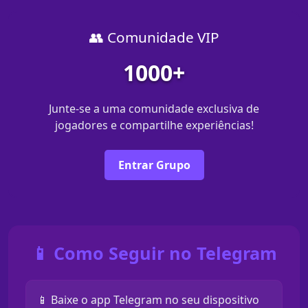
👥 Comunidade VIP
1000+
Junte-se a uma comunidade exclusiva de
jogadores e compartilhe experiências!
Entrar Grupo
📱 Como Seguir no Telegram
📱 Baixe o app Telegram no seu dispositivo