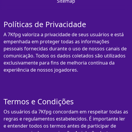
Sitemap
Políticas de Privacidade
A 7Kfpg valoriza a privacidade de seus usuários e está
empenhada em proteger todas as informações
pessoais fornecidas durante o uso de nossos canais de
comunicação. Todos os dados coletados são utilizados
exclusivamente para fins de melhoria contínua da
experiência de nossos jogadores.
Termos e Condições
Os usuários da 7Kfpg concordam em respeitar todas as
regras e regulamentos estabelecidos. É importante ler
e entender todos os termos antes de participar de