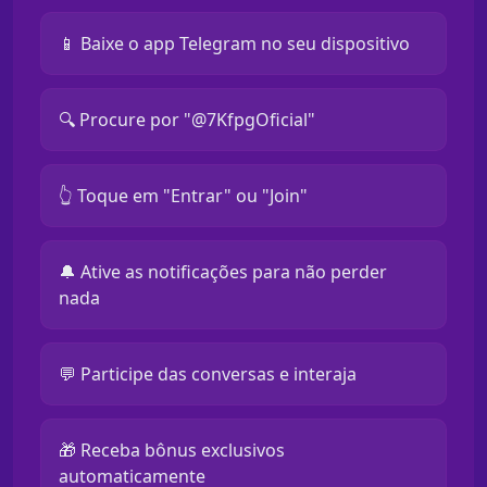
📱 Baixe o app Telegram no seu dispositivo
🔍 Procure por "@7KfpgOficial"
👆 Toque em "Entrar" ou "Join"
🔔 Ative as notificações para não perder
nada
💬 Participe das conversas e interaja
🎁 Receba bônus exclusivos
automaticamente