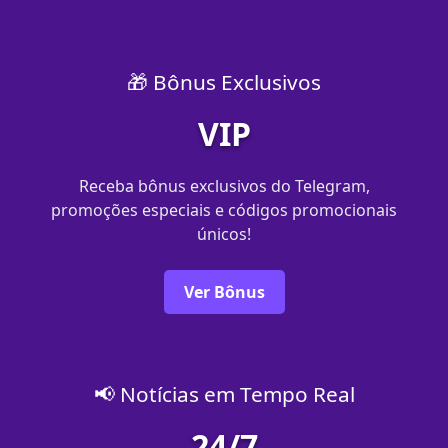
🎁 Bônus Exclusivos
VIP
Receba bônus exclusivos do Telegram,
promoções especiais e códigos promocionais
únicos!
Ver Bônus
📢 Notícias em Tempo Real
24/7