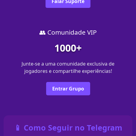
Falar Suporte
👥 Comunidade VIP
1000+
Junte-se a uma comunidade exclusiva de
jogadores e compartilhe experiências!
Entrar Grupo
📱 Como Seguir no Telegram